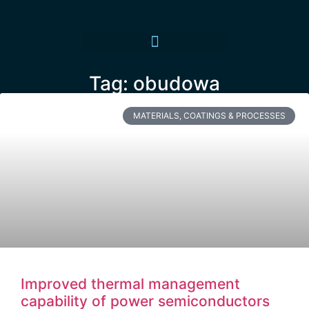
Tag: obudowa
MATERIALS, COATINGS & PROCESSES
Improved thermal management
capability of power semiconductors