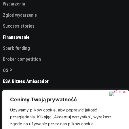
Wydarzenia
Zgłoś wydarzenie
Success stories
Finansowanie
Spark funding
Broker competition
OSIP
ESA Biznes Ambasador
Cenimy Twoją prywatność
© 2026 ESA Technology Broker Poland
Używamy plików cookie, aby poprawić jakość
przeglądania. Klikając „Akceptuj wszystko”, wyrażasz
Polityka Prywatności
zgodę na używanie przez nas plików cookie.