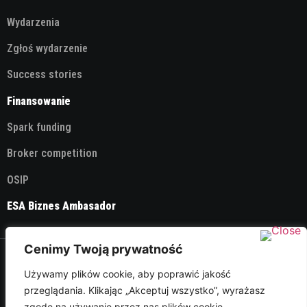
Wydarzenia
Zgłoś wydarzenie
Success stories
Finansowanie
Spark funding
Broker competition
OSIP
ESA Biznes Ambasador
Cenimy Twoją prywatność
© 2026 ESA Technology Broker Poland
Używamy plików cookie, aby poprawić jakość
przeglądania. Klikając „Akceptuj wszystko”, wyrażasz
Polityka Prywatności
zgodę na używanie przez nas plików cookie.