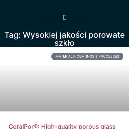
Tag: Wysokiej jakości porowate
szkło
MATERIALS, COATINGS & PROCESSES
CoralPor®: High-quality porous glass