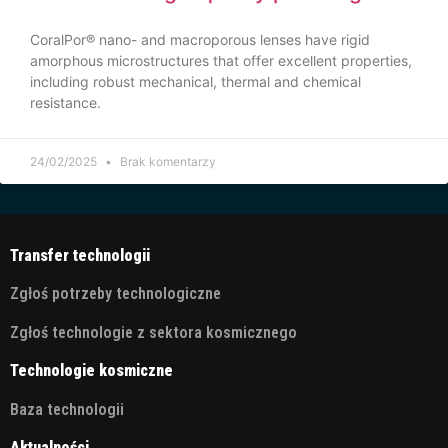
CoralPor® nano- and macroporous lenses have rigid
amorphous microstructures that offer excellent properties,
including robust mechanical, thermal and chemical
resistance.
24/02/2025
Brak komentarzy
Transfer technologii
Zgłoś potrzeby technologiczne
Zgłoś technologie z sektora kosmicznego
Technologie kosmiczne
Baza technologii
Aktualności