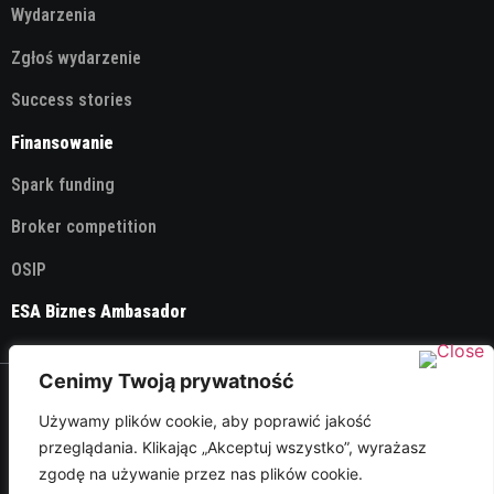
Wydarzenia
Zgłoś wydarzenie
Success stories
Finansowanie
Spark funding
Broker competition
OSIP
ESA Biznes Ambasador
Cenimy Twoją prywatność
© 2026 ESA Technology Broker Poland
Używamy plików cookie, aby poprawić jakość
przeglądania. Klikając „Akceptuj wszystko”, wyrażasz
Polityka Prywatności
zgodę na używanie przez nas plików cookie.