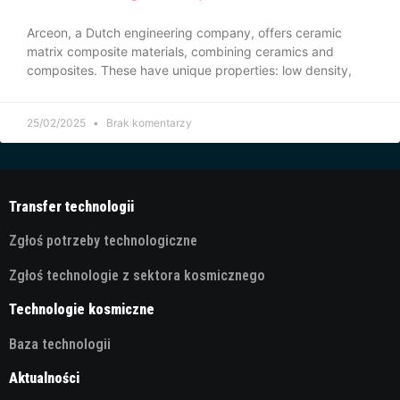
Arceon, a Dutch engineering company, offers ceramic
matrix composite materials, combining ceramics and
composites. These have unique properties: low density,
25/02/2025
Brak komentarzy
Transfer technologii
Zgłoś potrzeby technologiczne
Zgłoś technologie z sektora kosmicznego
Technologie kosmiczne
Baza technologii
Aktualności