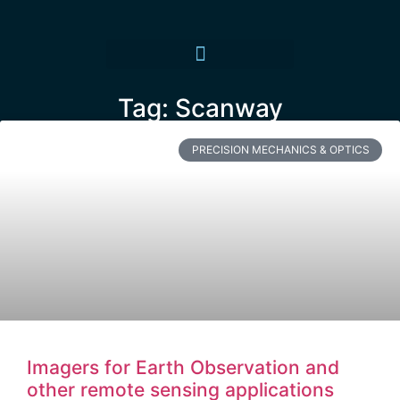
Tag: Scanway
PRECISION MECHANICS & OPTICS
Imagers for Earth Observation and
other remote sensing applications