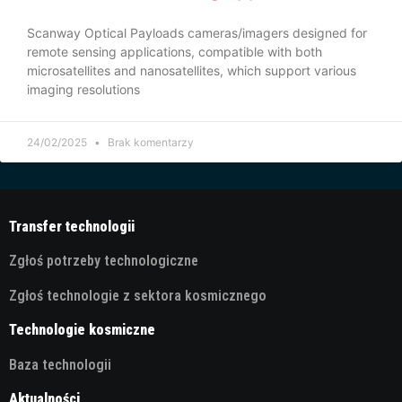
Scanway Optical Payloads cameras/imagers designed for
remote sensing applications, compatible with both
microsatellites and nanosatellites, which support various
imaging resolutions
24/02/2025
Brak komentarzy
Transfer technologii
Zgłoś potrzeby technologiczne
Zgłoś technologie z sektora kosmicznego
Technologie kosmiczne
Baza technologii
Aktualności