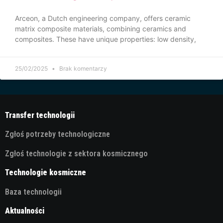
Arceon, a Dutch engineering company, offers ceramic
matrix composite materials, combining ceramics and
composites. These have unique properties: low density,
25/02/2025
Brak komentarzy
Transfer technologii
Zgłoś potrzeby technologiczne
Zgłoś technologie z sektora kosmicznego
Technologie kosmiczne
Baza technologii
Aktualności