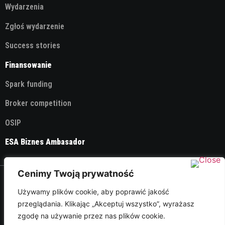
Wydarzenia
Zgłoś wydarzenie
Success stories
Finansowanie
Spark funding
Broker competition
OSIP
ESA Biznes Ambasador
Cenimy Twoją prywatność
© 2026 ESA Technology Broker Poland
Używamy plików cookie, aby poprawić jakość
przeglądania. Klikając „Akceptuj wszystko”, wyrażasz
Polityka Prywatności
zgodę na używanie przez nas plików cookie.