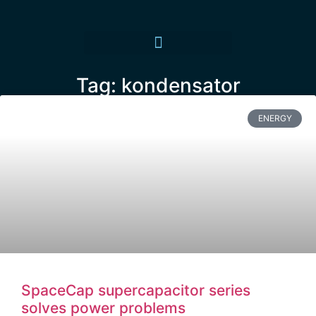
Tag: kondensator
ENERGY
SpaceCap supercapacitor series
solves power problems