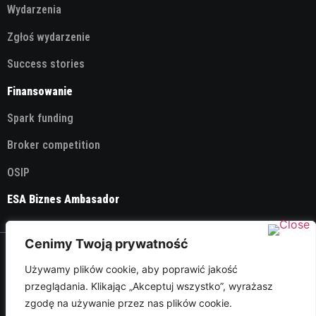
Wydarzenia
Zgłoś wydarzenie
Success stories
Finansowanie
Spark funding
Broker competition
OSIP
ESA Biznes Ambasador
Cenimy Twoją prywatność
© 2026 ESA Technology Broker Poland
Używamy plików cookie, aby poprawić jakość
przeglądania. Klikając „Akceptuj wszystko”, wyrażasz
Polityka Prywatności
zgodę na używanie przez nas plików cookie.