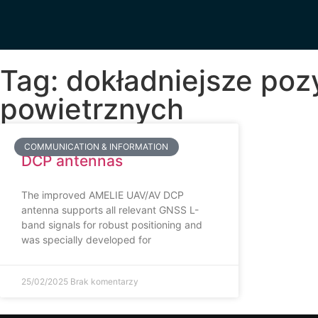
Tag: dokładniejsze po
powietrznych
COMMUNICATION & INFORMATION
DCP antennas
The improved AMELIE UAV/AV DCP
antenna supports all relevant GNSS L-
band signals for robust positioning and
was specially developed for
25/02/2025
Brak komentarzy