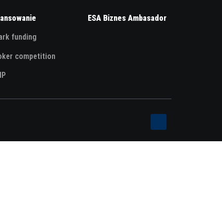
nansowanie
ESA Biznes Ambasador
ark funding
oker competition
IP