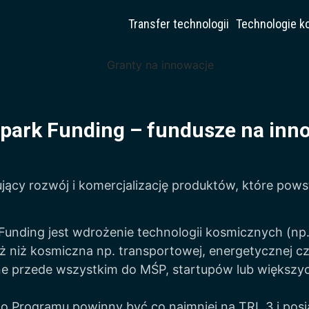
Transfer technologii
Technologie k
park Funding – fundusze na inn
ący rozwój i komercjalizację produktów, które powst
nding jest wdrożenie technologii kosmicznych (np. c
 niż kosmiczna np. transportowej, energetycznej c
e przede wszystkim do MŚP, startupów lub większych
do Programu powinny być co najmniej na TRL 3 i posi