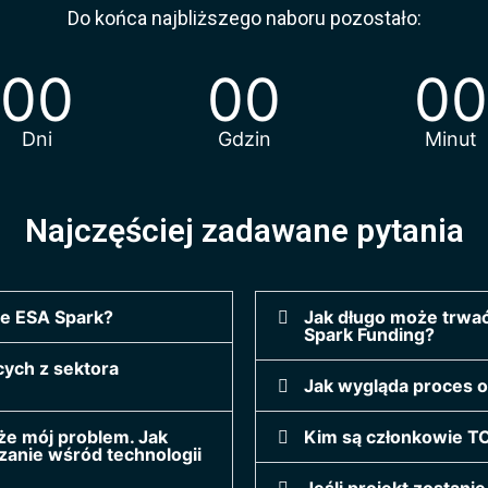
Do końca najbliższego naboru pozostało:
00
00
00
Dni
Gdzin
Minut
Najczęściej zadawane pytania
ie ESA Spark?
Jak długo może trwać
Spark Funding?
cych z sektora
Jak wygląda proces o
ąże mój problem. Jak
Kim są członkowie T
zanie wśród technologii
Jeśli projekt zostani