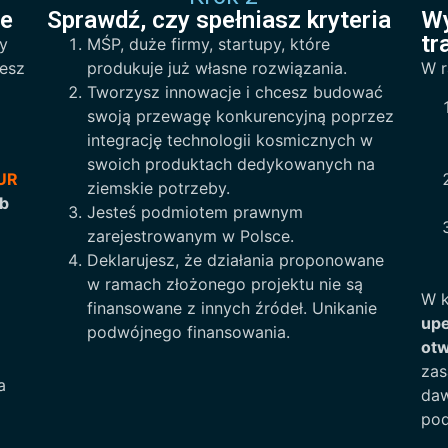
ne
Sprawdź, czy spełniasz kryteria
Wy
tr
ty
MŚP, duże firmy, startupy, które
iesz
produkuje już własne rozwiązania.
W r
Tworzysz innowacje i chcesz budować
swoją przewagę konkurencyjną poprzez
integrację technologii kosmicznych w
swoich produktach dedykowanych na
EUR
ziemskie potrzeby.
eb
Jesteś podmiotem prawnym
zarejestrowanym w Polsce.
Deklarujesz, że działania proponowane
w ramach złożonego projektu nie są
W 
finansowane z innych źródeł. Unikanie
upe
podwójnego finansowania.
otw
zas
a
daw
po