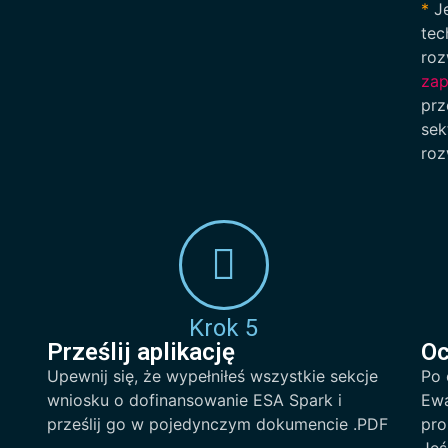
*
Je
tec
roz
zap
prz
sek
roz
Krok 5
Prześlij aplikację
Oc
Upewnij się, że wypełniłeś wszystkie sekcje
Po 
wniosku o dofinansowanie ESA Spark i
Ewa
prześlij go w pojedynczym dokumencie .PDF
pro
Jeś