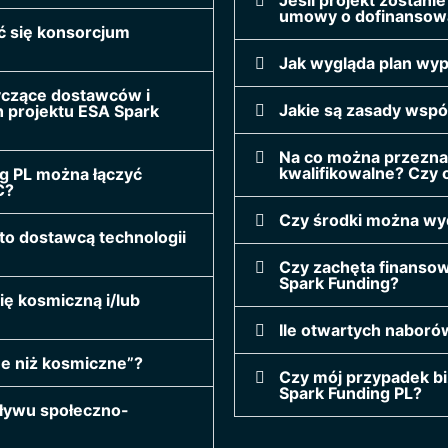
umowy o dofinansow
ć się konsorcjum
Jak wygląda plan wy
tyczące dostawców i
Jakie są zasady wspó
 projektu ESA Spark
Na co można przezna
kwalifikowalne? Czy
g PL można łączyć
C?
Czy środki można wy
to dostawcą technologii
Czy zachęta finanso
Spark Funding?
ię kosmiczną i/lub
Ile otwartych naboró
ne niż kosmiczne”?
Czy mój przypadek b
Spark Funding PL?
pływu społeczno-