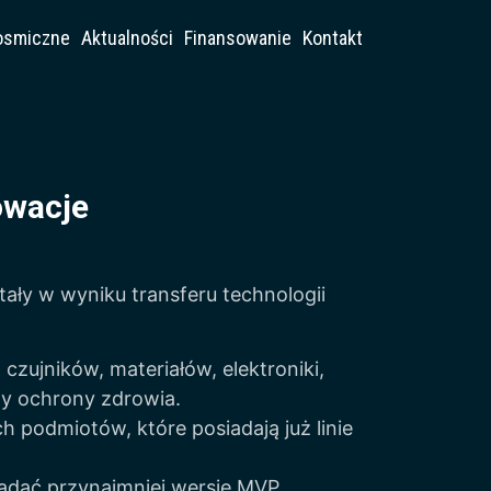
osmiczne
Aktualności
Finansowanie
Kontakt
owacje
ały w wyniku transferu technologii
zujników, materiałów, elektroniki,
zy ochrony zdrowia.
 podmiotów, które posiadają już linie
adać przynajmniej wersję MVP.