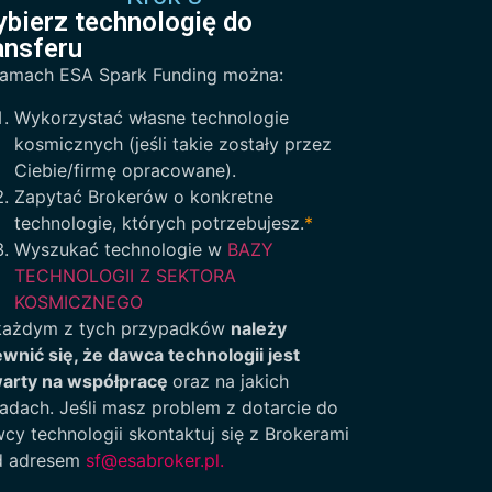
bierz technologię do
ansferu
amach ESA Spark Funding można:
Wykorzystać własne technologie
kosmicznych (jeśli takie zostały przez
Ciebie/firmę opracowane).
Zapytać Brokerów o konkretne
technologie, których potrzebujesz.
*
Wyszukać technologie w
BAZY
TECHNOLOGII Z SEKTORA
KOSMICZNEGO
każdym z tych przypadków
należy
wnić się, że dawca technologii jest
arty na współpracę
oraz na jakich
adach. Jeśli masz problem z dotarcie do
cy technologii skontaktuj się z Brokerami
d adresem
sf@esabroker.pl
.