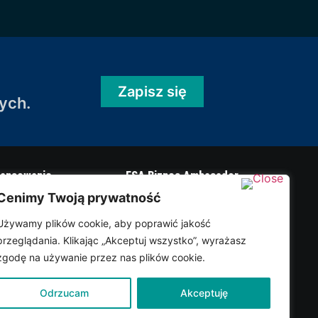
Zapisz się
ych.
nansowanie
ESA Biznes Ambasador
Cenimy Twoją prywatność
ark funding
Używamy plików cookie, aby poprawić jakość
oker competition
przeglądania. Klikając „Akceptuj wszystko”, wyrażasz
IP
zgodę na używanie przez nas plików cookie.
Odrzucam
Akceptuję