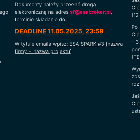
Dokumenty należy przesłać drogą
Cie
nego
elektroniczną na adres
sf@esabroker.pl
,
(12
terminie składanie do
:
Po 
DEADLINE 11.05.2025, 23:59
Cię
– 3
W tytule emaila wpisz: ESA SPARK #3 [nazwa
pom
firmy + nazwa projektu]
(TE
a
Wyn
zos
roz
Jeś
Cię
ust